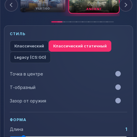
S
VERTIGO
ANCIENT
СТИЛЬ
Классический
Классический статичный
Legacy (CS:GO)
Точка в центре
Т-образный
Зазор от оружия
ФОРМА
Длина
1