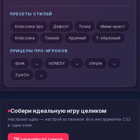
ПРЕСЕТЫ СТИЛЕЙ
Классика про
Дефолт
Точка
Мини-крест
Классика
Тонкий
Крупный
Т-образный
ПРИЦЕЛЫ ПРО-ИГРОКОВ
donk
→
m0NESY
→
s1mple
→
ZywOo
→
Собери идеальную игру целиком
Настроил одно — настрой остальное. Все инструменты CS2
в один клик.
🖱
Калькулятор сенсы