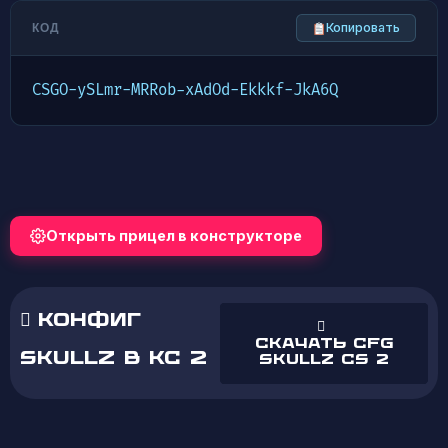
Копировать
КОД
CSGO-ySLmr-MRRob-xAdOd-Ekkkf-JkA6Q
Открыть прицел в конструкторе
КОНФИГ
Скачать cfg
SKULLZ В КС 2
skullz cs 2