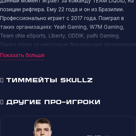
данный момент играет за команду TEAM LIQUID, на
позиции рифлера. Ему 22 года и он из Бразилии.
Профессионально играет с 2017 года. Поиграл в
таких организациях: Yeah Gaming, W7M Gaming,
Team oNe eSports, Liberty, ODDIK, paiN Gaming.
Также играл за некоторые бразильские организации
в рамках
квалификационных турниров
.
Показать больше
Самый крупный выигыш был на турнире ESL
Challenger at DreamHack Melbourne 2022. В составе
ТИММЕЙТЫ SKULLZ
команды paiN Gaming, Фелипе вместе со своими
тиммейтами удалось выиграть $50 000.
ДРУГИЕ ПРО-ИГРОКИ
ЗНАЕТЕ ЛИ ВЫ ЧТО
SKULLZ: