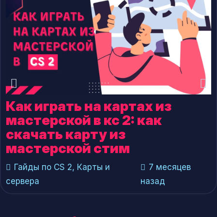
Perfecto
Westmelon
YEKINDAR
Как играть на картах из
мастерской в кс 2: как
скачать карту из
мастерской стим
Гайды по CS 2
,
Карты и
7 месяцев
сервера
назад