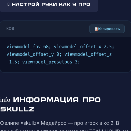
Настрой руки как у про
Копировать
КОД
viewmodel_fov 68; viewmodel_offset_x 2.5; 
viewmodel_offset_y 0; viewmodel_offset_z 
-1.5; viewmodel_presetpos 3;
info
ИНФОРМАЦИЯ ПРО
SKULLZ
Фелипе «skullz» Медейрос — про игрок в кс 2. В