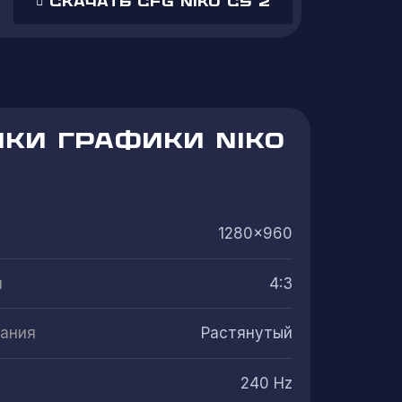
Скачать cfg NiKo cs 2
КИ ГРАФИКИ NIKO
1280x960
н
4:3
ания
Растянутый
240 Hz