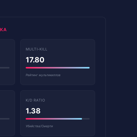
ИКА
MULTI-KILL
17.80
Рейтинг мультикиллов
K/D RATIO
1.38
Убийства/Смерти