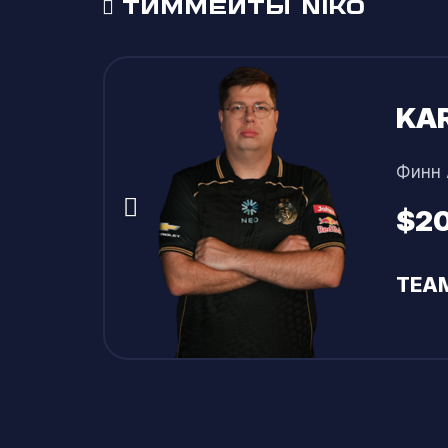
ТИММЕЙТЫ NIKO
вошел в топ-3 на StarLadder StarSeries VII
Его настойчивость и совершенство игров
KE
ПОДЪЕМ
Кенн
Новая команда помогла ему собрать нов
$N
полуфинала ELEAGUE Season 1 и заняли 5
весь свой потенциал.
TEA
Сначала была победа на ELEAGUE CS:GO P
призёрами ELEAGUE Major: Boston 2018, вы
BLAST Pro Series: Майами 2019 и BLAST Pr
В октябре 2020 года Никола присоедини