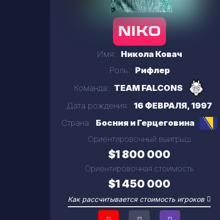
NIKO
MIRAGE
NUKE
Имя:
Никола Ковач
Роль:
Рифлер
Команда:
TEAM FALCONS
Дата рождения:
16 ФЕВРАЛЯ, 1997
Страна:
Босния и Герцеговина
Ориентировочный выигрыш
$1 800 000
Ориентировочная стоимость
$1 450 000
Как рассчитывается стоимость игроков