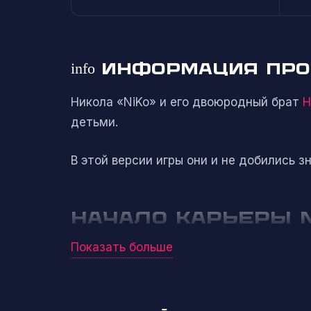
info
ИНФОРМАЦИЯ ПРО 
Никола «NiKo» и его двоюродный брат
Н
детьми.
В этой версии игры они и не добились 
НАЧАЛО КАРЬЕРЫ N
Отсчет киберспортивной карьеры NiKo нач
Показать больше
iNation.
Никола выступал за местные балканские