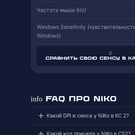
Частота мыши (Hz)
Windows Sensitivity (чувствительност
Windows)
Сравнить свою сенсу в к
FAQ ПРО NIKO
info
Какой DPI и сенса у NiKo в КС 2?
Какой код прицела у NiKo в CS2?