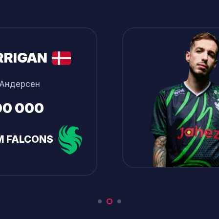
I.
ых навыков привели к тому, что его заметили и позв
NNYS
и Шраб
ые силы, и игроки заняли второе место на CEVO Sea
/A
-8 место на ELEAGUE Season 2. В феврале 2017 года
M FALCONS
remier 2017, затем Esports Championship Series Sea
играли ESL Intel Extreme Masters XIII — Sydney, One:
o Series: Копенгаген 2019.
лся к G2 Esports и объединил свои силы с кузеном.