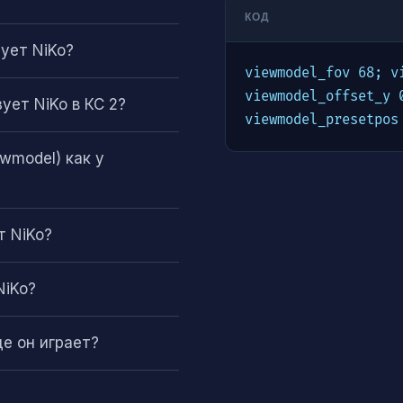
КОД
ует NiKo?
viewmodel_fov 68; vi
viewmodel_offset_y 0
ует NiKo в КС 2?
viewmodel_presetpos
wmodel) как у
т NiKo?
NiKo?
де он играет?