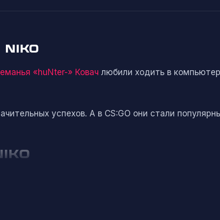
NIKO
еманья «huNter-» Ковач
любили ходить в компьютерны
значительных успехов. А в CS:GO они стали популя
IKO
ался где-то в 2011 году с CS1.6 в команде FullProo
 киберспортивные клубы, такие как Team Refuse, a