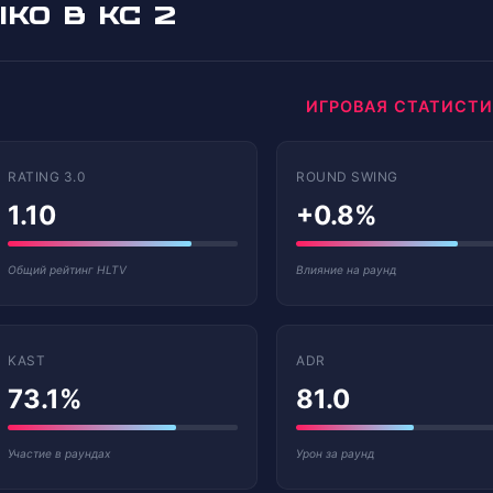
KO В КС 2
ИГРОВАЯ СТАТИСТ
RATING 3.0
ROUND SWING
1.10
+0.8%
Общий рейтинг HLTV
Влияние на раунд
KAST
ADR
73.1%
81.0
Участие в раундах
Урон за раунд