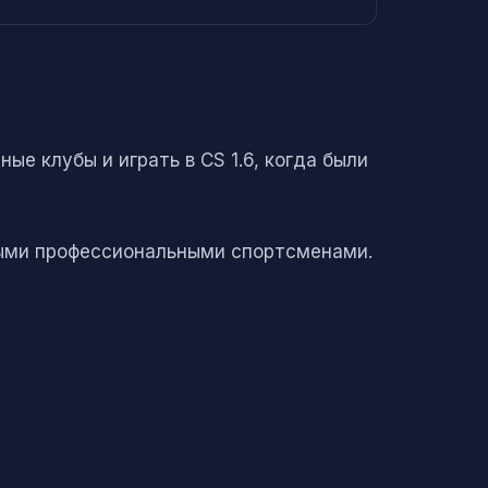
е клубы и играть в CS 1.6, когда были
рными профессиональными спортсменами.
f. А путь в CS:GO начался с состава
imface. Вместе с командой GamePub он