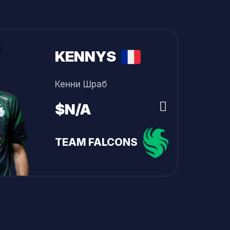
али в mousesports в 2015 году.
KYOUSUKE
Максим Лукин
son 8 Professional. Затем они дошли до
$4 290 000
 NiKo перешёл в FaZe Clan, где раскрыл
TEAM FALCONS
son 4. В 2018 году стали серебряными
 Belo Horizonte 2018, EPICENTER. 2018,