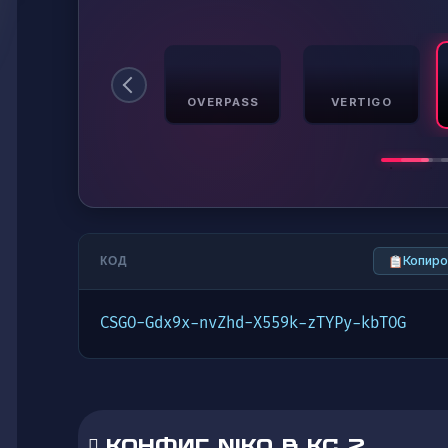
OFFICE
OVERPASS
VERTIGO
Копиро
КОД
CSGO-Gdx9x-nvZhd-X559k-zTYPy-kbTOG
КОНФИГ NIKO В КС 2